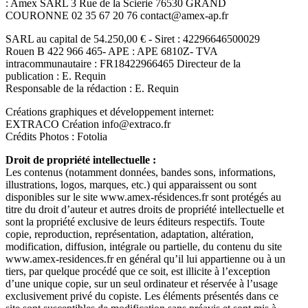
: Amex SARL 3 Rue de la Scierie 76530 GRAND
COURONNE 02 35 67 20 76 contact@amex-ap.fr
SARL au capital de 54.250,00 € - Siret : 42296646500029
Rouen B 422 966 465- APE : APE 6810Z- TVA
intracommunautaire : FR18422966465 Directeur de la
publication : E. Requin
Responsable de la rédaction : E. Requin
Créations graphiques et développement internet:
EXTRACO Création info@extraco.fr
Crédits Photos : Fotolia
Droit de propriété intellectuelle :
Les contenus (notamment données, bandes sons, informations,
illustrations, logos, marques, etc.) qui apparaissent ou sont
disponibles sur le site www.amex-résidences.fr sont protégés au
titre du droit d’auteur et autres droits de propriété intellectuelle et
sont la propriété exclusive de leurs éditeurs respectifs. Toute
copie, reproduction, représentation, adaptation, altération,
modification, diffusion, intégrale ou partielle, du contenu du site
www.amex-residences.fr en général qu’il lui appartienne ou à un
tiers, par quelque procédé que ce soit, est illicite à l’exception
d’une unique copie, sur un seul ordinateur et réservée à l’usage
exclusivement privé du copiste. Les éléments présentés dans ce