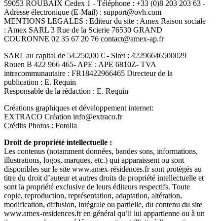
59053 ROUBAIX Cedex 1 - Téléphone : +33 (0)8 203 203 63 -
Adresse électronique (E-Mail) : support@ovh.com
MENTIONS LEGALES : Editeur du site : Amex Raison sociale
: Amex SARL 3 Rue de la Scierie 76530 GRAND
COURONNE 02 35 67 20 76 contact@amex-ap.fr
SARL au capital de 54.250,00 € - Siret : 42296646500029
Rouen B 422 966 465- APE : APE 6810Z- TVA
intracommunautaire : FR18422966465 Directeur de la
publication : E. Requin
Responsable de la rédaction : E. Requin
Créations graphiques et développement internet:
EXTRACO Création info@extraco.fr
Crédits Photos : Fotolia
Droit de propriété intellectuelle :
Les contenus (notamment données, bandes sons, informations,
illustrations, logos, marques, etc.) qui apparaissent ou sont
disponibles sur le site www.amex-résidences.fr sont protégés au
titre du droit d’auteur et autres droits de propriété intellectuelle et
sont la propriété exclusive de leurs éditeurs respectifs. Toute
copie, reproduction, représentation, adaptation, altération,
modification, diffusion, intégrale ou partielle, du contenu du site
www.amex-residences.fr en général qu’il lui appartienne ou à un