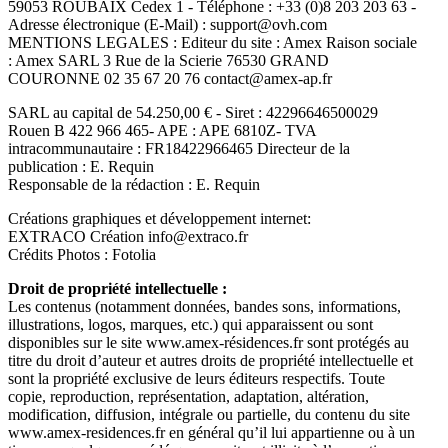
59053 ROUBAIX Cedex 1 - Téléphone : +33 (0)8 203 203 63 -
Adresse électronique (E-Mail) : support@ovh.com
MENTIONS LEGALES : Editeur du site : Amex Raison sociale
: Amex SARL 3 Rue de la Scierie 76530 GRAND
COURONNE 02 35 67 20 76 contact@amex-ap.fr
SARL au capital de 54.250,00 € - Siret : 42296646500029
Rouen B 422 966 465- APE : APE 6810Z- TVA
intracommunautaire : FR18422966465 Directeur de la
publication : E. Requin
Responsable de la rédaction : E. Requin
Créations graphiques et développement internet:
EXTRACO Création info@extraco.fr
Crédits Photos : Fotolia
Droit de propriété intellectuelle :
Les contenus (notamment données, bandes sons, informations,
illustrations, logos, marques, etc.) qui apparaissent ou sont
disponibles sur le site www.amex-résidences.fr sont protégés au
titre du droit d’auteur et autres droits de propriété intellectuelle et
sont la propriété exclusive de leurs éditeurs respectifs. Toute
copie, reproduction, représentation, adaptation, altération,
modification, diffusion, intégrale ou partielle, du contenu du site
www.amex-residences.fr en général qu’il lui appartienne ou à un